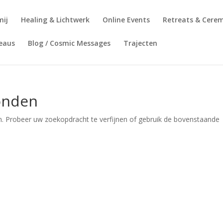
mij
Healing & Lichtwerk
Online Events
Retreats & Cere
deaus
Blog / Cosmic Messages
Trajecten
onden
. Probeer uw zoekopdracht te verfijnen of gebruik de bovenstaande