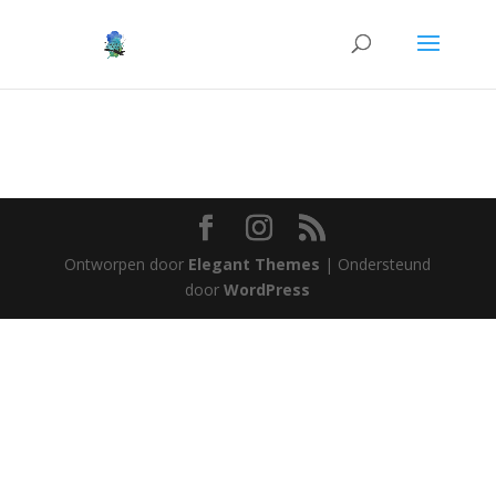
Ontworpen door
Elegant Themes
| Ondersteund
door
WordPress